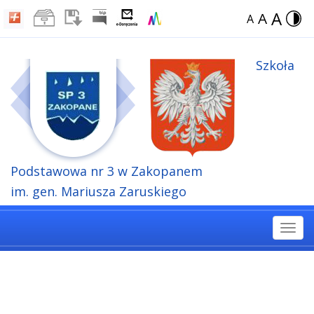
A
A
A
Szkoła
Podstawowa
nr 3 w Zakopanem
im. gen. Mariusza Zaruskiego
Togg
navi