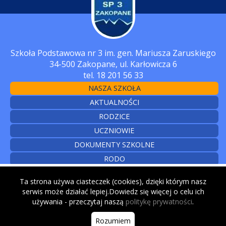
Szkoła Podstawowa nr 3 im. gen. Mariusza Zaruskiego
34-500 Zakopane, ul. Karłowicza 6
tel. 18 201 56 33
NASZA SZKOŁA
AKTUALNOŚCI
RODZICE
UCZNIOWIE
DOKUMENTY SZKOLNE
RODO
CYBERBEZPIECZEŃSTWO
Ta strona używa ciasteczek (cookies), dzięki którym nasz
KONTAKT
serwis może działać lepiej.Dowiedz się więcej o celu ich
używania - przeczytaj naszą
politykę prywatności
.
© 2026
Rozumiem