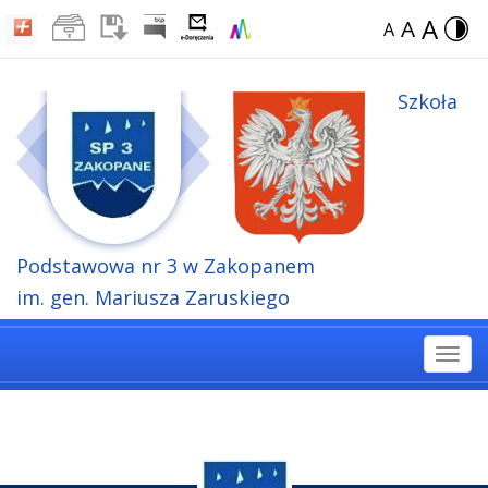
A
A
A
Szkoła
Podstawowa
nr 3 w Zakopanem
im. gen. Mariusza Zaruskiego
Togg
navi