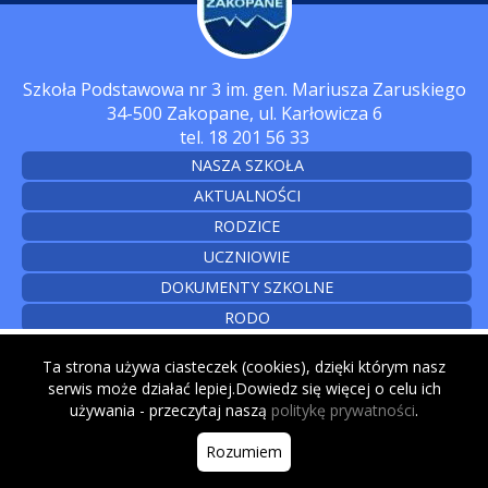
Szkoła Podstawowa nr 3 im. gen. Mariusza Zaruskiego
34-500 Zakopane, ul. Karłowicza 6
tel. 18 201 56 33
NASZA SZKOŁA
AKTUALNOŚCI
RODZICE
UCZNIOWIE
DOKUMENTY SZKOLNE
RODO
CYBERBEZPIECZEŃSTWO
Ta strona używa ciasteczek (cookies), dzięki którym nasz
KONTAKT
serwis może działać lepiej.Dowiedz się więcej o celu ich
używania - przeczytaj naszą
politykę prywatności
.
© 2026
Rozumiem
Created by: