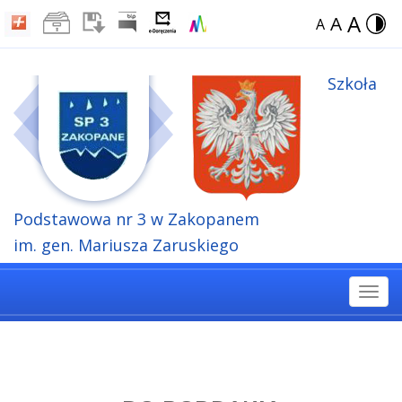
A
A
A
Szkoła
Podstawowa
nr 3 w Zakopanem
im. gen. Mariusza Zaruskiego
Togg
navi