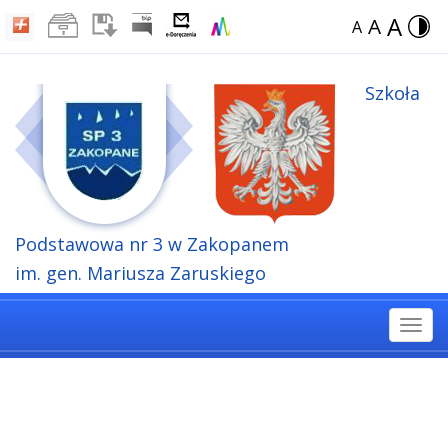
A
A
A
Szkoła
Podstawowa
nr 3 w Zakopanem
im. gen. Mariusza Zaruskiego
Togg
navi