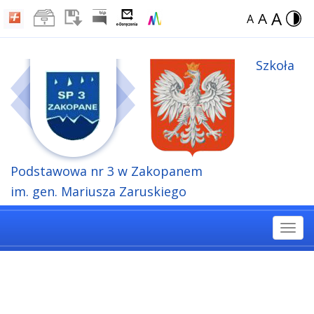
A
A
A
Szkoła
Podstawowa
nr 3 w Zakopanem
im. gen. Mariusza Zaruskiego
Togg
navi