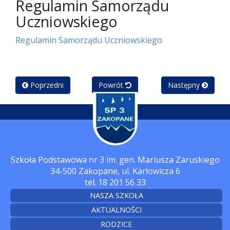
Regulamin Samorządu
Uczniowskiego
Regulamin Samorządu Uczniowskiego
Poprzedni
Powrót
Następny
Szkoła Podstawowa nr 3 im. gen. Mariusza Zaruskiego
34-500 Zakopane, ul. Karłowicza 6
tel. 18 201 56 33
NASZA SZKOŁA
AKTUALNOŚCI
RODZICE