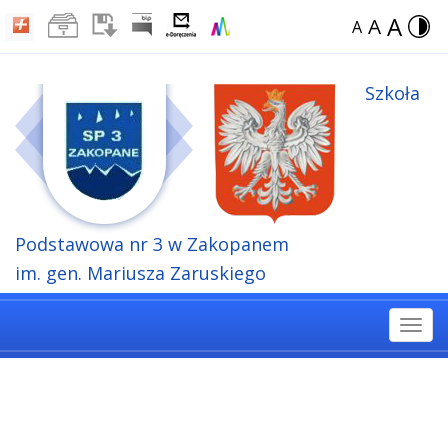
A
A
A
Szkoła
Podstawowa
nr 3 w Zakopanem
im. gen. Mariusza Zaruskiego
Togg
navi