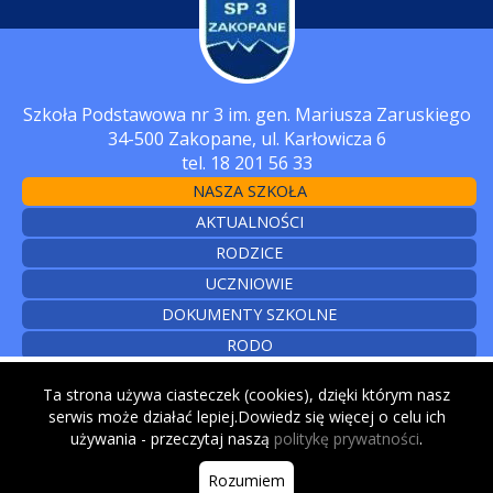
Szkoła Podstawowa nr 3 im. gen. Mariusza Zaruskiego
34-500 Zakopane, ul. Karłowicza 6
tel. 18 201 56 33
NASZA SZKOŁA
AKTUALNOŚCI
RODZICE
UCZNIOWIE
DOKUMENTY SZKOLNE
RODO
CYBERBEZPIECZEŃSTWO
Ta strona używa ciasteczek (cookies), dzięki którym nasz
KONTAKT
serwis może działać lepiej.Dowiedz się więcej o celu ich
używania - przeczytaj naszą
politykę prywatności
.
© 2026
Rozumiem