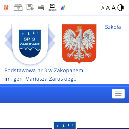
A
A
A
Szkoła
Podstawowa
nr 3 w Zakopanem
im. gen. Mariusza Zaruskiego
Togg
navi