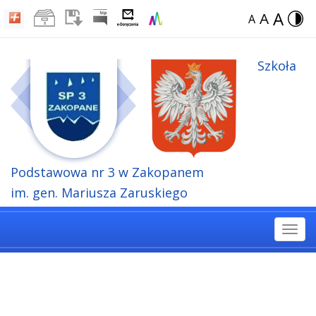
A
A
A
Szkoła
Podstawowa
nr 3 w Zakopanem
im. gen. Mariusza Zaruskiego
Togg
navi