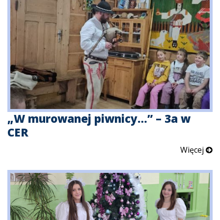
„W murowanej piwnicy…” – 3a w
CER
Więcej