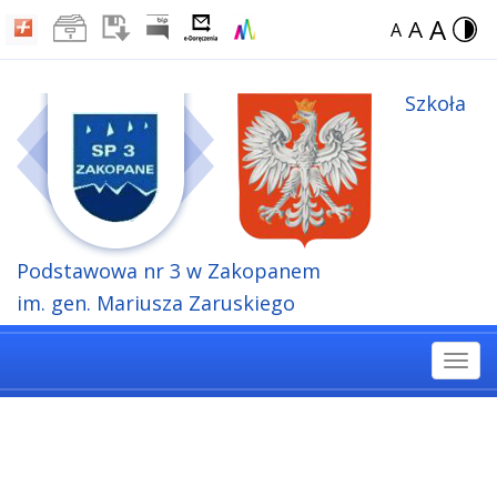
A
A
A
Szkoła
Podstawowa
nr 3 w Zakopanem
im. gen. Mariusza Zaruskiego
Togg
navi