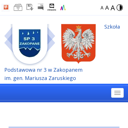
A
A
A
Szkoła
Podstawowa
nr 3 w Zakopanem
im. gen. Mariusza Zaruskiego
Togg
navi